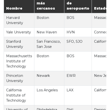
más
de
Nombre
cercanos
aeropuerto
Estado
Harvard
Boston
BOS
Massachu
University
Yale University
New Haven
HVN
Connecti
Stanford
San Francisco,
SFO, SJO
California
University
San Jose
Massachusetts
Boston
BOS
Massachu
Institute of
Technology
Princeton
Newark
EWR
New Jer
University
California
Los Angeles
LAX
California
Institute of
Technology
University of
Philadelphia
PHL
Pennsylv