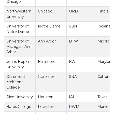
Chicago
Northwestern
Chicago
ORD
Illinois
University
University of
Notre Dame
SBN
Indiana
Notre Dame
University of
Ann Arbor
DTW
Michigan
Michigan, Ann
Arbor
Johns Hopkins
Baltimore
BWI
Maryland
University
Claremont
Claremont
SNA
California
McKenna
College
Rice University
Houston
IAH
Texas
Bates College
Lewiston
PWM
Maine