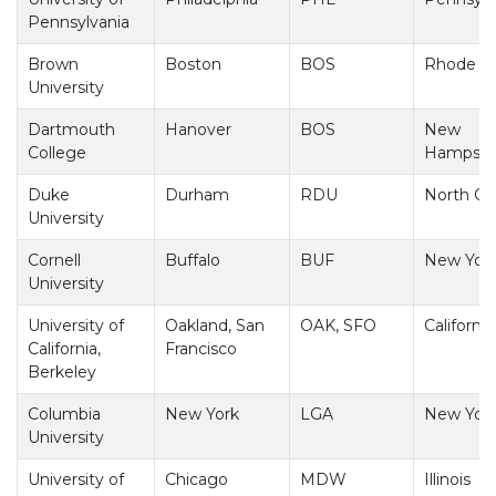
Pennsylvania
Brown
Boston
BOS
Rhode Is
University
Dartmouth
Hanover
BOS
New
College
Hampshi
Duke
Durham
RDU
North Car
University
Cornell
Buffalo
BUF
New Yor
University
University of
Oakland, San
OAK, SFO
California
California,
Francisco
Berkeley
Columbia
New York
LGA
New Yor
University
University of
Chicago
MDW
Illinois