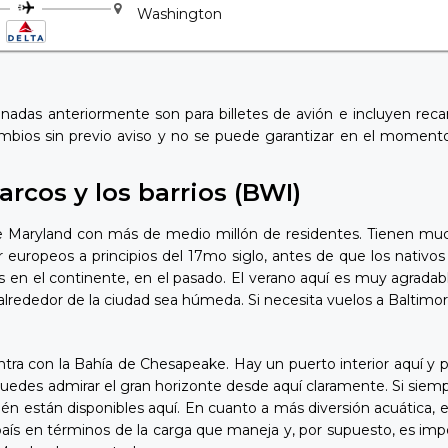
Washington
ionadas anteriormente son para billetes de avión e incluyen rec
cambios sin previo aviso y no se puede garantizar en el momento
arcos y los barrios (BWI)
de Maryland con más de medio millón de residentes. Tienen muc
r europeos a principios del 17mo siglo, antes de que los nativ
 en el continente, en el pasado. El verano aquí es muy agradab
a alrededor de la ciudad sea húmeda. Si necesita vuelos a Baltim
tra con la Bahía de Chesapeake. Hay un puerto interior aquí y 
uedes admirar el gran horizonte desde aquí claramente. Si siemp
én están disponibles aquí. En cuanto a más diversión acuática, 
aís en términos de la carga que maneja y, por supuesto, es impo